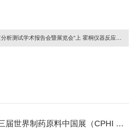
下一篇：在“第二十届北京分析测试学术报告会暨展览会”上 霍桐仪器反应釜使得众多观展者兴趣盎然！
在“第二十三届世界制药原料中国展（CPHI China 2025）上”霍桐仪器展台前，宾客纷至沓来！